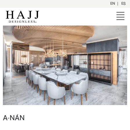
|
EN
ES
A-NÁN